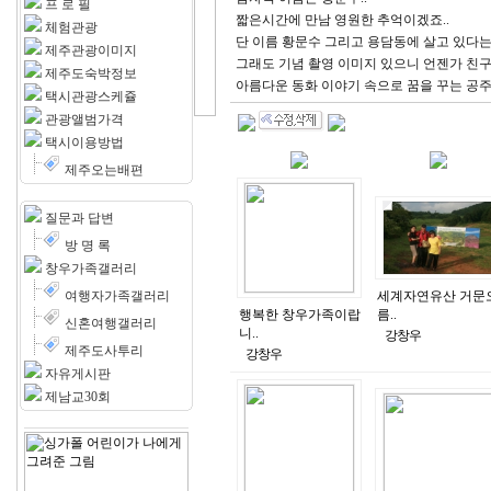
프 로 필
짧은시간에 만남 영원한 추억이겠죠..
체험관광
단 이름 황문수 그리고 용담동에 살고 있다는
제주관광이미지
그래도 기념 촬영 이미지 있으니 언젠가 친구
제주도숙박정보
아름다운 동화 이야기 속으로 꿈을 꾸는 공주여
택시관광스케쥴
관광앨범가격
택시이용방법
제주오는배편
질문과 답변
방 명 록
창우가족갤러리
여행자가족갤러리
세계자연유산 거문
행복한 창우가족이랍
름..
신혼여행갤러리
니..
강창우
제주도사투리
강창우
자유게시판
제남교30회