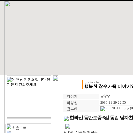
photo album
행복한 창우가족 이야기
ㆍ
작성자
강창우
ㆍ
작성일
2003-11-29 22:53
20030511_1.jpg
(0
ㆍ
첨부#1
한라산 등반도중 6살 동갑 남자
처음으로
남자칙 이름은 황문수..