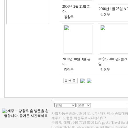
2006년 2월 21일 피
2006년 1월 25일 A T
아..
강창우
강창우
2005년 10월 3일 은
☞♧♡2003년7월21
아..
일~..
강창우
강창우
사업자등록번호(616-01-81407) / 개인택시(승합대
제주시 노형동 회성푸르니4차(A)502
문의 및 예약 : 010-7728-8100 Let's go Air Travel Se
Copyright(c)2001 www.jejutaxi.kr/ All Rights Reserved.