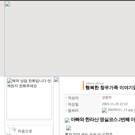
photo album
행복한 창우가족 이야기
ㆍ
작성자
강창우
ㆍ
작성일
2003-11-29 22:52
20030511_11.jpg
(
ㆍ
첨부#1
아빠와 한라산 영실코스 2번째 
처음으로
혼자 앉아 쉬는 모습 넘 기엽죠....