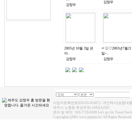
강창우
강창우
2005년 10월 3일 은
☞♧♡2003년7월21
아..
일~..
강창우
강창우
사업자등록번호(616-01-81407) / 개인택시(승합대
제주시 노형동 회성푸르니4차(A)502
문의 및 예약 : 010-7728-8100 Let's go Air Travel Se
Copyright(c)2001 www.jejutaxi.kr/ All Rights Reserved.