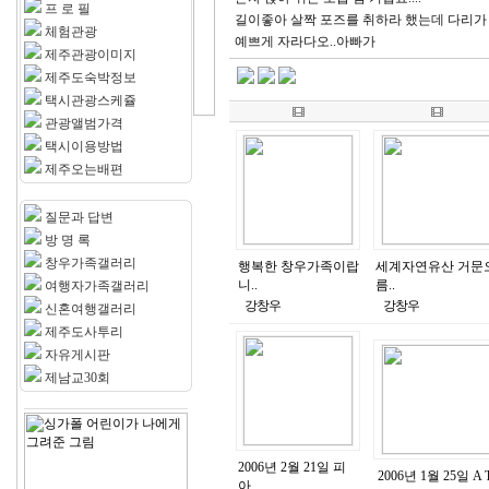
프 로 필
길이좋아 살짝 포즈를 취하라 했는데 다리가
체험관광
예쁘게 자라다오..아빠가
제주관광이미지
제주도숙박정보
택시관광스케쥴
관광앨범가격
택시이용방법
제주오는배편
질문과 답변
방 명 록
창우가족갤러리
행복한 창우가족이랍
세계자연유산 거문
니..
름..
여행자가족갤러리
강창우
강창우
신혼여행갤러리
제주도사투리
자유게시판
제남교30회
2006년 2월 21일 피
2006년 1월 25일 A T
아..